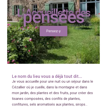
L' Accueillette des
pensées
Pensez-y
Le nom du lieu vous a déjà tout dit...​
Je vous accueille pour une nuit ou un séjour dans le
Cézallier où je cueille, dans la montagne et dans
mon jardin, des plantes et des fruits, pour créer des
tisanes composées, des confits de plantes,
confitures, sels aromatisés aux plantes, sirops…