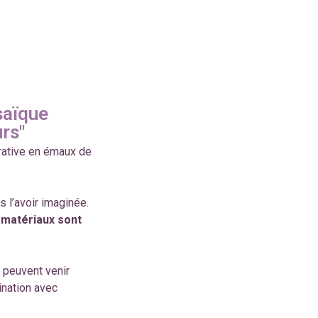
saïque
urs"
orative en émaux de
 l’avoir imaginée.
 matériaux sont
 peuvent venir
gination avec