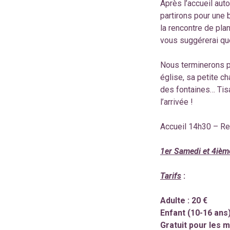
Après l’accueil aut
partirons pour une 
la rencontre de pla
vous suggérerai que
Nous terminerons pa
église, sa petite c
des fontaines… Tis
l’arrivée !
Accueil 14h30 – Re
1er Samedi et 4iè
Tarifs
:
Adulte : 20 €
Enfant (10-16 ans) 
Gratuit pour les m