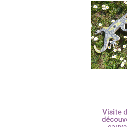
Visite 
découve
sauva